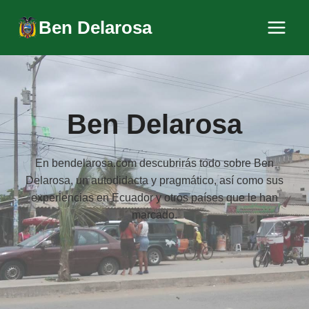
Saltar
Ben Delarosa
al
contenido
Ben Delarosa
En bendelarosa.com descubrirás todo sobre Ben
Delarosa, un autodidacta y pragmático, así como sus
experiencias en Ecuador y otros países que le han
marcado.